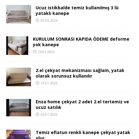
Ucuz istikbalde temiz kullanılmış 3 lü
yataklı kanepe
05.05.2026
KURULUM SONRASI KAPIDA ÖDEME deforme
yok kanepe
24.01.2026
2.el çekyat mekanizması sağlam, yatak
olarak sorunsuz kullanılır
13.01.2026
Enza home çekyat 2 adet 2.el tertemiz ve
ucuz satılık
06.01.2026
Temiz eflatun renkli kanepe çekyat yatak
olur