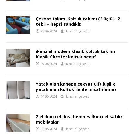
Çekyat takımı Koltuk takımı (2 üçlü + 2
tekli – hepsi sandıklı)
22.06.2024
ikinci el çekyat
ikinci el modern klasik koltuk takımı
Klasik Chester koltuk nedir?
09.06.2024
ikinci el çekyat
Yatak olan kanepe çekyat Çift kişilik
yatak olan koltuk ile de misafirleriniz
14.05.2024
ikinci el çekyat
2.el ikinci el İkea hemnes İkinci el satılık
mobilyalar
06.05.2024
ikinci el çekyat