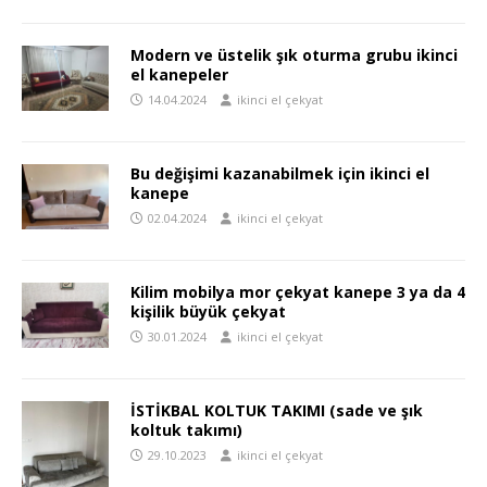
Modern ve üstelik şık oturma grubu ikinci
el kanepeler
14.04.2024
ikinci el çekyat
Bu değişimi kazanabilmek için ikinci el
kanepe
02.04.2024
ikinci el çekyat
Kilim mobilya mor çekyat kanepe 3 ya da 4
kişilik büyük çekyat
30.01.2024
ikinci el çekyat
İSTİKBAL KOLTUK TAKIMI (sade ve şık
koltuk takımı)
29.10.2023
ikinci el çekyat