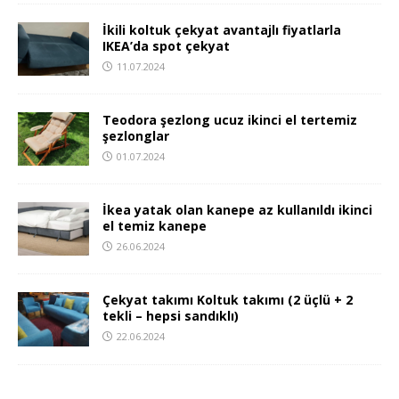
İkili koltuk çekyat avantajlı fiyatlarla
IKEA’da spot çekyat
11.07.2024
Teodora şezlong ucuz ikinci el tertemiz
şezlonglar
01.07.2024
İkea yatak olan kanepe az kullanıldı ikinci
el temiz kanepe
26.06.2024
Çekyat takımı Koltuk takımı (2 üçlü + 2
tekli – hepsi sandıklı)
22.06.2024