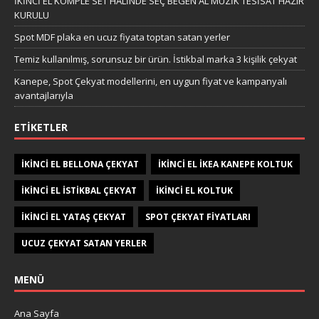
İKİNCİ EL KOMPLE SET HALİNDE SEÇ BEGEN AL MÜZİK TESİSAT HAZIR
KURULU
Spot MDF plaka en ucuz fiyata toptan satan yerler
Temiz kullanılmış, sorunsuz bir ürün. İstikbal marka 3 kişilik çekyat
Kanepe, Spot Çekyat modellerini, en uygun fiyat ve kampanyalı
avantajlarıyla
ETIKETLER
IKINCI EL BELLONA ÇEKYAT
IKINCI EL IKEA KANEPE KOLTUK
IKINCI EL ISTIKBAL ÇEKYAT
IKINCI EL KOLTUK
IKINCI EL YATAŞ ÇEKYAT
SPOT ÇEKYAT FIYATLARI
UCUZ ÇEKYAT SATAN YERLER
MENÜ
Ana Sayfa