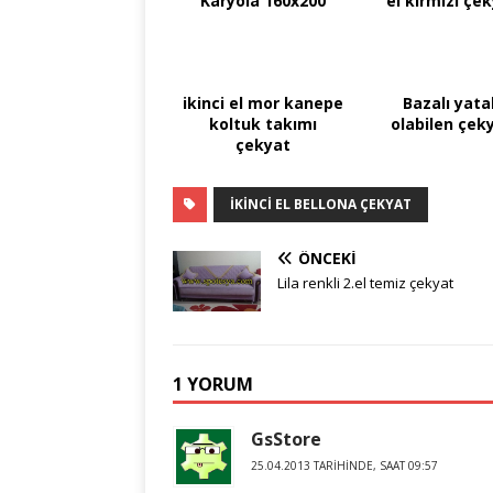
Karyola 160x200
el kırmızı çe
ikinci el mor kanepe
Bazalı yata
koltuk takımı
olabilen çek
çekyat
IKINCI EL BELLONA ÇEKYAT
ÖNCEKI
Lila renkli 2.el temiz çekyat
1 YORUM
GsStore
25.04.2013 TARIHINDE, SAAT 09:57