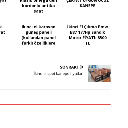
kyat
klasik omega deri
ÇEKYAT UYGUN UCUZ
kordonlu antika
KANEPE
saat
k
ikinci el karavan
İkinci El Çıkma Bmw
yat
güneş paneli
E87 177Hp Sandık
(kullanılan panel
Motor FİYATI: 8500
farklı özelliklere
TL
sahip oluyor)
SONRAKI
İkinci el spot kanepe fiyatları