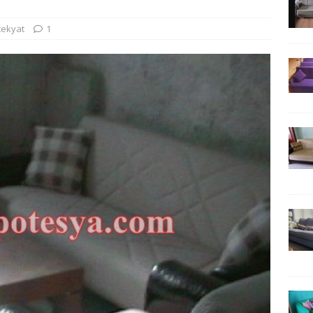
 çekyat
1