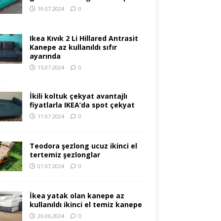
19.07.2024
0
Ikea Kıvık 2 Li Hillared Antrasit
Kanepe az kullanıldı sıfır
ayarında
15.07.2024
0
İkili koltuk çekyat avantajlı
fiyatlarla IKEA’da spot çekyat
11.07.2024
0
Teodora şezlong ucuz ikinci el
tertemiz şezlonglar
01.07.2024
0
İkea yatak olan kanepe az
kullanıldı ikinci el temiz kanepe
26.06.2024
0