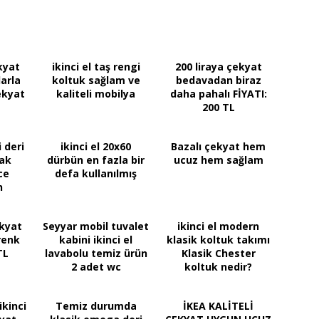
ekyat
ikinci el taş rengi
200 liraya çekyat
larla
koltuk sağlam ve
bedavadan biraz
ekyat
kaliteli mobilya
daha pahalı FİYATI:
200 TL
i deri
ikinci el 20x60
Bazalı çekyat hem
ak
dürbün en fazla bir
ucuz hem sağlam
ce
defa kullanılmış
n
ş)
ekyat
Seyyar mobil tuvalet
ikinci el modern
renk
kabini ikinci el
klasik koltuk takımı
TL
lavabolu temiz ürün
Klasik Chester
2 adet wc
koltuk nedir?
ikinci
Temiz durumda
İKEA KALİTELİ