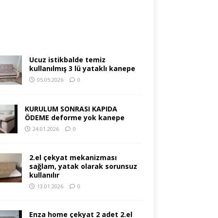
Ucuz istikbalde temiz
kullanılmış 3 lü yataklı kanepe
05.05.2026
0
KURULUM SONRASI KAPIDA
ÖDEME deforme yok kanepe
24.01.2026
0
2.el çekyat mekanizması
sağlam, yatak olarak sorunsuz
kullanılır
13.01.2026
0
Enza home çekyat 2 adet 2.el