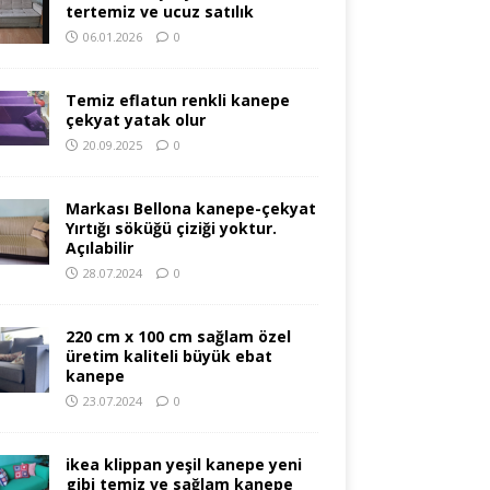
tertemiz ve ucuz satılık
06.01.2026
0
Temiz eflatun renkli kanepe
çekyat yatak olur
20.09.2025
0
Markası Bellona kanepe-çekyat
Yırtığı söküğü çiziği yoktur.
Açılabilir
28.07.2024
0
220 cm x 100 cm sağlam özel
üretim kaliteli büyük ebat
kanepe
23.07.2024
0
ikea klippan yeşil kanepe yeni
gibi temiz ve sağlam kanepe