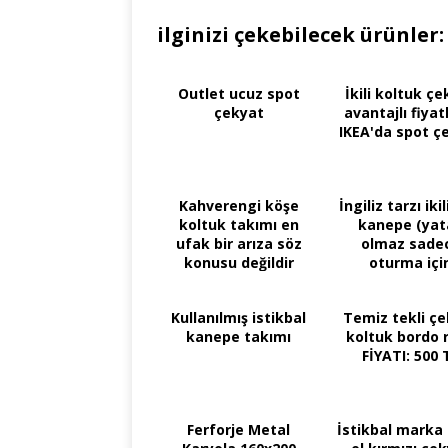
ilginizi çekebilecek ürünler:
Outlet ucuz spot
İkili koltuk ç
çekyat
avantajlı fiyat
IKEA'da spot ç
Kahverengi köşe
İngiliz tarzı ikil
koltuk takımı en
kanepe (yat
ufak bir arıza söz
olmaz sade
konusu değildir
oturma içi
tasarlanmı
Kullanılmış istikbal
Temiz tekli ç
kanepe takımı
koltuk bordo 
FİYATI: 500 
Ferforje Metal
İstikbal marka 