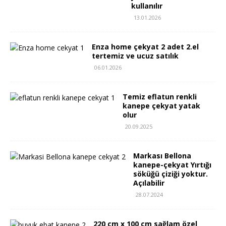
kullanılır
13.01.2026
Enza home çekyat 2 adet 2.el
tertemiz ve ucuz satılık
06.01.2026
Temiz eflatun renkli
kanepe çekyat yatak
olur
20.09.2025
Markası Bellona
kanepe-çekyat Yırtığı
söküğü çiziği yoktur.
Açılabilir
28.07.2024
220 cm x 100 cm sağlam özel