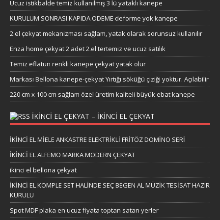
Ucuz istikbalde temiz kullanılmış 3 lü yataklı kanepe
KURULUM SONRASI KAPIDA ÖDEME deforme yok kanepe
2.el çekyat mekanizması sağlam, yatak olarak sorunsuz kullanılır
Enza home çekyat 2 adet 2.el tertemiz ve ucuz satılık
Temiz eflatun renkli kanepe çekyat yatak olur
Markası Bellona kanepe-çekyat Yırtığı söküğü çiziği yoktur. Açılabilir
220 cm x 100 cm sağlam özel üretim kaliteli büyük ebat kanepe
IKINCI EL ÇEKYAT – IKINCI EL ÇEKYAT
İKİNCİ EL MİELE ANKASTRE ELEKTRİKLİ FRİTÖZ DOMİNO SERİ
İKİNCİ EL ALFEMO MARKA MODERN ÇEKYAT
ikinci el bellona çekyat
İKİNCİ EL KOMPLE SET HALİNDE SEÇ BEGEN AL MÜZİK TESİSAT HAZIR
KURULU
Spot MDF plaka en ucuz fiyata toptan satan yerler