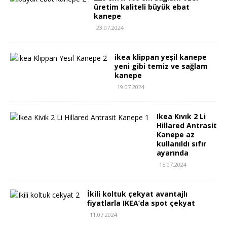
üretim kaliteli büyük ebat
kanepe
23.07.2024
ikea klippan yeşil kanepe
yeni gibi temiz ve sağlam
kanepe
19.07.2024
Ikea Kıvık 2 Li
Hillared Antrasit
Kanepe az
kullanıldı sıfır
ayarında
15.07.2024
İkili koltuk çekyat avantajlı
fiyatlarla IKEA’da spot çekyat
11.07.2024