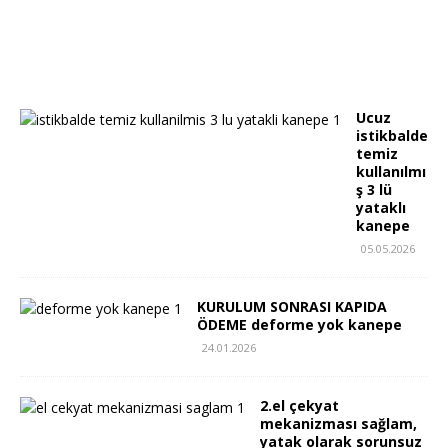
Ucuz
istikbalde
temiz
kullanılmı
ş 3 lü
yataklı
kanepe
05.05.2026
KURULUM SONRASI KAPIDA
ÖDEME deforme yok kanepe
24.01.2026
2.el çekyat
mekanizması sağlam,
yatak olarak sorunsuz