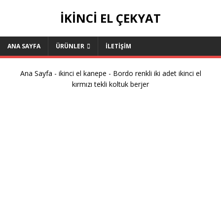
IKINCI EL ÇEKYAT
ANA SAYFA
ÜRÜNLER
İLETIŞIM
Ana Sayfa
-
ikinci el kanepe
-
Bordo renkli iki adet ikinci el
kırmızı tekli koltuk berjer