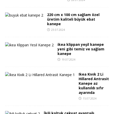
220 cm x 100 cm sağlam özel
üretim kaliteli büyük ebat
kanepe
23.07.2024
ikea klippan yeşil kanepe
yeni gibi temiz ve sağlam
kanepe
19.07.2024
Ikea Kıvık 2 Li
Hillared Antrasit
Kanepe az
kullanıldı sıfır
ayarında
15.07.2024
İkili koltuk çekyat avantajlı