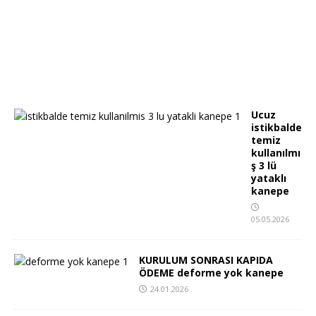
Ucuz
istikbalde
temiz
kullanılmı
ş 3 lü
yataklı
kanepe
05.05.2026
KURULUM SONRASI KAPIDA
ÖDEME deforme yok kanepe
24.01.2026