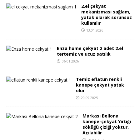
2.el çekyat
mekanizması sağlam,
yatak olarak sorunsuz
kullanılır
13.01.2026
Enza home çekyat 2 adet 2.el
tertemiz ve ucuz satılık
06.01.2026
Temiz eflatun renkli
kanepe çekyat yatak
olur
20.09.2025
Markası Bellona
kanepe-çekyat Yırtığı
söküğü çiziği yoktur.
Açılabilir
28.07.2024