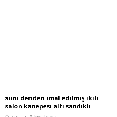
suni deriden imal edilmiş ikili
salon kanepesi altı sandıklı
14.05.2021
ikinci el çekyat