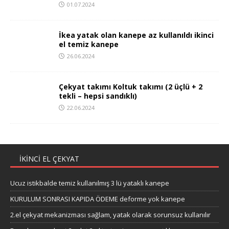
01.07.2024
İkea yatak olan kanepe az kullanıldı ikinci
el temiz kanepe
26.06.2024
Çekyat takımı Koltuk takımı (2 üçlü + 2
tekli – hepsi sandıklı)
22.06.2024
IKINCI EL ÇEKYAT
Ucuz istikbalde temiz kullanılmış 3 lü yataklı kanepe
KURULUM SONRASI KAPIDA ÖDEME deforme yok kanepe
2.el çekyat mekanizması sağlam, yatak olarak sorunsuz kullanılır