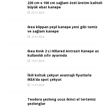
220 cm x 100 cm sağlam özel üretim kaliteli
büyük ebat kanepe
23.07.2024
ikea klippan yeşil kanepe yeni gibi temiz
ve sağlam kanepe
19.07.2024
Ikea Kıvık 2 Li Hillared Antrasit Kanepe az
kullanıldı sıfır ayarında
15.07.2024
İkili koltuk çekyat avantajlı fiyatlarla
IKEA’da spot çekyat
11.07.2024
Teodora şezlong ucuz ikinci el tertemiz
şezlonglar