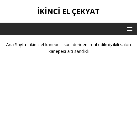
IKINCI EL ÇEKYAT
Ana Sayfa
-
ikinci el kanepe
-
suni deriden imal edilmiş ikili salon
kanepesi altı sandıklı