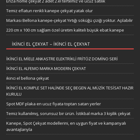
Enza home çekyat 2 adet 2.el tertemiz ve ucuz satılık
Temiz eflatun renkli kanepe çekyat yatak olur
Markası Bellona kanepe-çekyat Yırtığı söküğü çiziği yoktur. Açılabilir
220 cm x 100 cm sağlam özel üretim kaliteli büyük ebat kanepe
IKINCI EL ÇEKYAT – IKINCI EL ÇEKYAT
İKİNCİ EL MİELE ANKASTRE ELEKTRİKLİ FRİTÖZ DOMİNO SERİ
İKİNCİ EL ALFEMO MARKA MODERN ÇEKYAT
ikinci el bellona çekyat
İKİNCİ EL KOMPLE SET HALİNDE SEÇ BEGEN AL MÜZİK TESİSAT HAZIR
KURULU
Spot MDF plaka en ucuz fiyata toptan satan yerler
Temiz kullanılmış, sorunsuz bir ürün. İstikbal marka 3 kişilik çekyat
Kanepe, Spot Çekyat modellerini, en uygun fiyat ve kampanyalı
avantajlarıyla