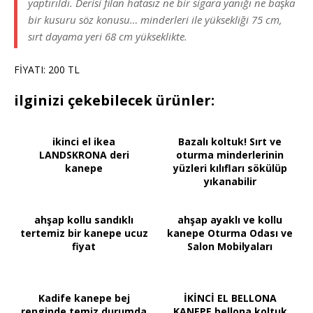
yaptırıldı. Derisi filan hatasız ne bir sigara yanığı ne başka
bir kusuru söz konusu… minderleri ile yüksekliği 75 cm,
sırt dayama yeri 68 cm yükseklikte.
FİYATI: 200 TL
ilginizi çekebilecek ürünler:
ikinci el ikea
Bazalı koltuk! Sırt ve
LANDSKRONA deri
oturma minderlerinin
kanepe
yüzleri kılıfları sökülüp
yıkanabilir
ahşap kollu sandıklı
ahşap ayaklı ve kollu
tertemiz bir kanepe ucuz
kanepe Oturma Odası ve
fiyat
Salon Mobilyaları
Kadife kanepe bej
İKİNCİ EL BELLONA
renginde temiz durumda
KANEPE bellona koltuk