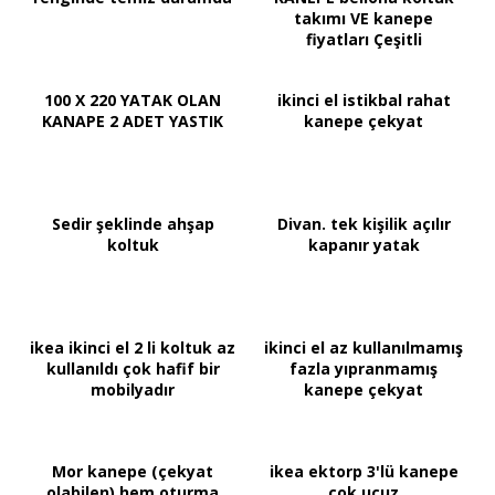
takımı VE kanepe
fiyatları Çeşitli
sertifikalar ile
100 X 220 YATAK OLAN
ikinci el istikbal rahat
KANAPE 2 ADET YASTIK
kanepe çekyat
Sedir şeklinde ahşap
Divan. tek kişilik açılır
koltuk
kapanır yatak
ikea ikinci el 2 li koltuk az
ikinci el az kullanılmamış
kullanıldı çok hafif bir
fazla yıpranmamış
mobilyadır
kanepe çekyat
Mor kanepe (çekyat
ikea ektorp 3'lü kanepe
olabilen) hem oturma
çok ucuz